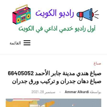
لتجاوز
لى
لمحتوى
القائمة
راديو
اول
منصة
الكويت
اذاعية
للاعلانات
صباغ
الخدمية
صباغ هندي مدينة جابر الأحمد 66405052
بالكويت
صباغ دهان جدران و تركيب ورق جدران
بواسطة
Ammar Alkurdi
سبتمبر 28, 2021
لا
توجد
تعليقات