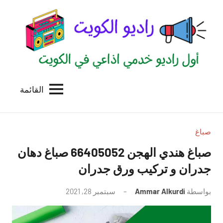
لتجاوز
لى
لمحتوى
القائمة
راديو
اول
منصة
الكويت
اذاعية
للاعلانات
صباغ
الخدمية
صباغ هندي الهجن 66405052 صباغ دهان
بالكويت
جدران و تركيب ورق جدران
بواسطة
Ammar Alkurdi
سبتمبر 28, 2021
لا
توجد
تعليقات