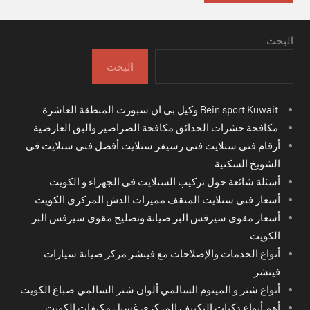
البحث
البحث
Bein sport Kuwait وكيل بي ان سبورت المنطقة العاشرة
مكافحة حشرات الحدائق مكافحة الصراصير والبق العارضية
أرقام فني ستلايت فني رسيفر ستلايت أفضل فني ستلايت في
الشويخ السكنية
أسئلة شائعة حول تركيب الستلايت في الجهراء و الكويت
أسعار فني ستلايت المنقف مميزات الدش المركزي الكويت
أسعار مقوي سيرفس البر صيانة وتصليح مقوي سيرفس البر
الكويت
أنواع الخدمات والإصلاحات مع فينشر مركز صيانة سيارات
فينشر
أنواع شتر و المينوم السالمي ألوان شتر السالمي صباغ الكويت
أهم أنواع دكتات التكييف المركزي غسيل مكيفات الكويت