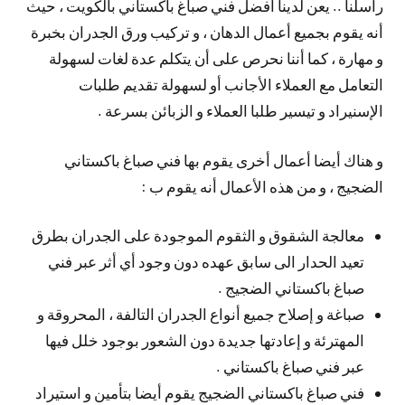
راسلنا .. يعن لدينا أفضل فني صباغ باكستاني بالكويت ، حيث
أنه يقوم بجميع أعمال الدهان ، و تركيب ورق الجدران بخبرة
و مهارة ، كما أننا نحرص على أن يتكلم عدة لغات لسهولة
التعامل مع العملاء الأجانب أو لسهولة تقديم طلبات
الإسنيراد و تيسير طلبا العملاء و الزبائن بسرعة .
و هناك أيضا أعمال أخرى يقوم بها فني صباغ باكستاني
الضجيج ، و من هذه الأعمال أنه يقوم ب :
معالجة الشقوق و الثقوم الموجودة على الجدران بطرق
تعيد الحدار الى سابق عهده دون وجود أي أثر عبر فني
صباغ باكستاني الضجيج .
صباغة و إصلاح جميع أنواع الجدران التالفة ، المحروقة و
المهترئة و إعادتها جديدة دون الشعور بوجود خلل فيها
عبر فني صباغ باكستاني .
فني صباغ باكستاني الضجيج يقوم أيضا بتأمين و استيراد