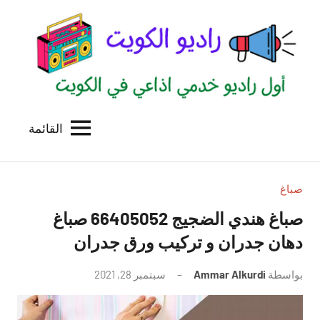
لتجاوز
لى
لمحتوى
القائمة
راديو
اول
منصة
الكويت
اذاعية
للاعلانات
صباغ
الخدمية
صباغ هندي الضجيج 66405052 صباغ
بالكويت
دهان جدران و تركيب ورق جدران
بواسطة
Ammar Alkurdi
سبتمبر 28, 2021
لا
توجد
تعليقات