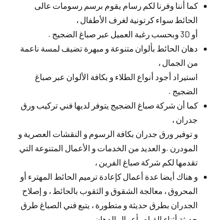
كما أننا وفرنا لكم رسام يقوم برسم رسومات عالى
الحائط سواء كرتونية لغرف الأطفال ،
أو 3D وبحسب رغبة العميل عبر صباغ الضجيج .
دهان الحائط بألوان متنوعة و مبهرة تضيف لمسة ناعمة
من الجمال ،
استيراد أجود أنواع الطلاء و بكافة الألوان عبر صباغ
الضجيج .
كما أن شركة صباغ الضجيج يتوفر لديها فني تركيب ورق
جدران ،
و توفير ورق جدران بكافة الرسوم و النقشات العصرية و
المودرن .و العديد من الخدمات و الأعمال المتنوعة التي
تقدمها لكم شركة صباغ الفرين ،
و هناك أيضا عدة أعمال كإعادة ترميم الحائط المهترء أو
المحروق ، معالجة الشقوق و الثقوب بالحائط ، و إصلاح
الجدران بطرق حديثة و متطورة ، يتبع فني الصباغ طرق
حديثة أثناء القيام بأعمال الدهان .