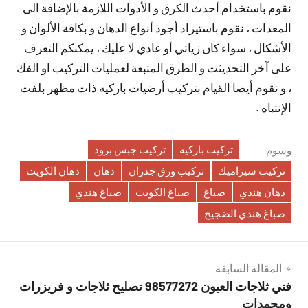
نقوم باستخدام أحدث الكرق و الأدوات اللازمة بالإضافة الى
المعدات ، نقوم باستيراد أجود أنواع الدهان و بكافة الألوان و
الأشكال ، سواء كان زياتي أو عادي لا عليك ، يمكنكم التعرف
على آخر التحديثت و الطرق المتبعة لعمليات التركيب او الفك
، و نقوم أيضا القيام بتركيب أرضيات باركيه ذات مظهر بلفت
الإنتباه .
تركيب باركيه
تركيب جبس برود
وسوم
تركيب سيراميك
تركيب ورق جدران
دهان
دهان الكويت
دهان هندي
صباغ
صباغ الكويت
صباغ هندي
صباغ هندي الضجيج
تصفّح
المقالة السابقة
فني ثلاجات العيون 98577272 تصليح ثلاجات و فريزرات
المقالات
ومجمدات