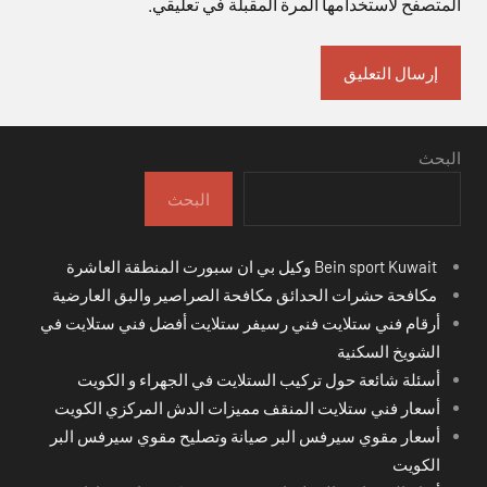
المتصفح لاستخدامها المرة المقبلة في تعليقي.
البحث
البحث
Bein sport Kuwait وكيل بي ان سبورت المنطقة العاشرة
مكافحة حشرات الحدائق مكافحة الصراصير والبق العارضية
أرقام فني ستلايت فني رسيفر ستلايت أفضل فني ستلايت في
الشويخ السكنية
أسئلة شائعة حول تركيب الستلايت في الجهراء و الكويت
أسعار فني ستلايت المنقف مميزات الدش المركزي الكويت
أسعار مقوي سيرفس البر صيانة وتصليح مقوي سيرفس البر
الكويت