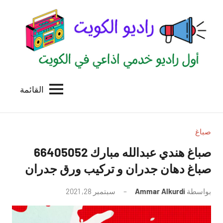
لتجاوز
لى
لمحتوى
القائمة
راديو
اول
منصة
الكويت
اذاعية
للاعلانات
صباغ
الخدمية
صباغ هندي عبدالله مبارك 66405052
بالكويت
صباغ دهان جدران و تركيب ورق جدران
بواسطة
Ammar Alkurdi
سبتمبر 28, 2021
لا
توجد
تعليقات