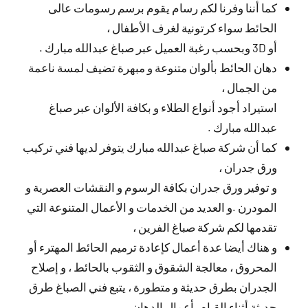
كما أننا وفرنا لكم رسام يقوم برسم رسومات عالى
الحائط سواء كرتونية لغرف الأطفال ،
أو 3D وبحسب رغبة العميل عبر صباغ عبدالله مبارك .
دهان الحائط بألوان متنوعة و مبهرة تضيف لمسة ناعمة
من الجمال ،
استيراد أجود أنواع الطلاء و بكافة الألوان عبر صباغ
عبدالله مبارك .
كما أن شركة صباغ عبدالله مبارك يتوفر لديها فني تركيب
ورق جدران ،
و توفير ورق جدران بكافة الرسوم و النقشات العصرية و
المودرن .و العديد من الخدمات و الأعمال المتنوعة التي
تقدمها لكم شركة صباغ الفرين ،
و هناك أيضا عدة أعمال كإعادة ترميم الحائط المهترء أو
المحروق ، معالجة الشقوق و الثقوب بالحائط ، و إصلاح
الجدران بطرق حديثة و متطورة ، يتبع فني الصباغ طرق
حديثة أثناء القيام بأعمال الدهان .