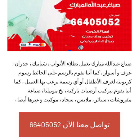
صباغ عبدالله مبارك تعمل بطلاء الأبواب ، شبابيك ، جدران ،
غرف و أسوار ، كما أننا نقوم بالرسم على الحائط رسوم
كرتونية لغرف الأطفال أو أي رسمة يرغب بها العميل ، كما
أننا نقوم بتركيب أرضيات باركيه ، بخ موبيليا ، صباغة
مفروشات ، ستائر ، ملابس ، سجاد ، موكيت و غيرها أيضا .
تواصل معنا الآن 66405052