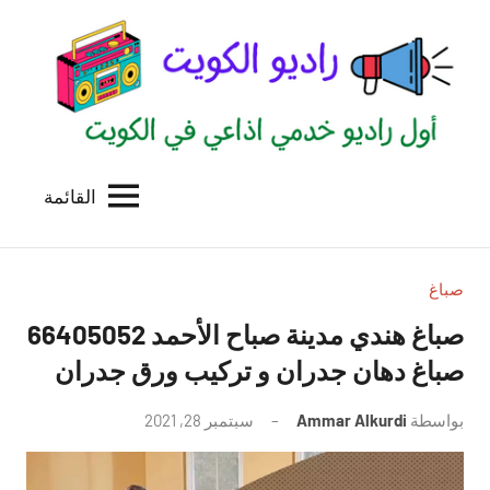
لتجاوز
لى
لمحتوى
القائمة
راديو
اول
منصة
الكويت
اذاعية
للاعلانات
صباغ
الخدمية
صباغ هندي مدينة صباح الأحمد 66405052
بالكويت
صباغ دهان جدران و تركيب ورق جدران
بواسطة
Ammar Alkurdi
سبتمبر 28, 2021
لا
توجد
تعليقات