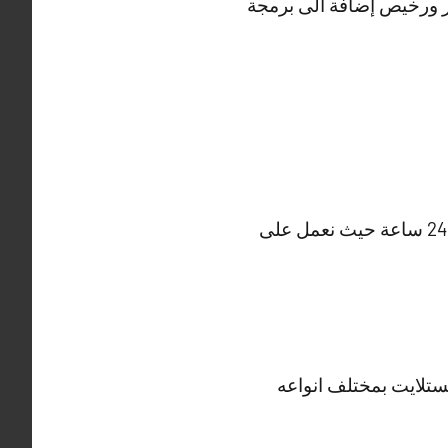
 ورخيص إضافة الى برمجة
نقدم لكم افضل فني تركيب ستلايت اسطبلات الجهراء يعمل في تصليح ستلايت على مدار 24 ساعة حيث نعمل على
ستلايت بمختلف انواعه