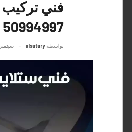
فني تركيب 
50994997 معلم ستلايت ورسيفر
بواسطة
alsatary
سبتمبر 25, 021