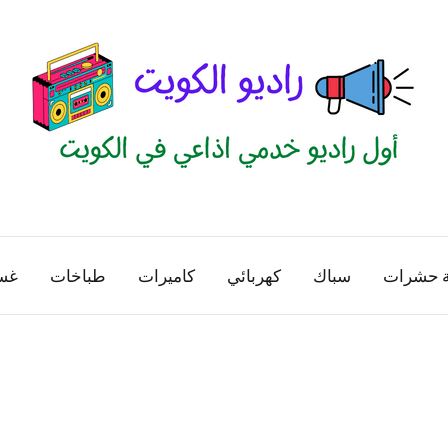
راديو
اول
منصة
الكويت
اذاعية
ة حشرات
سباك
كهربائي
كاميرات
طباخات
غس
للاعلانات
الخدمية
بالكويت