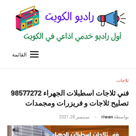
لتجاوز
لى
لمحتوى
القائمة
راديو
اول
منصة
الكويت
اذاعية
للاعلانات
ثلاجات
الخدمية
فني ثلاجات اسطبلات الجهراء 98577272
بالكويت
تصليح ثلاجات و فريزرات ومجمدات
بواسطة
riwan
سبتمبر 28, 2021
لا
توجد
تعليقات