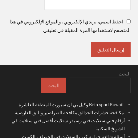
احفظ اسمي، بريدي الإلكتروني، والموقع الإلكتروني في هذا
المتصفح لاستخدامها المرة المقبلة في تعليقي.
البحث
البحث
Bein sport Kuwait وكيل بي ان سبورت المنطقة العاشرة
مكافحة حشرات الحدائق مكافحة الصراصير والبق العارضية
أرقام فني ستلايت فني رسيفر ستلايت أفضل فني ستلايت في
الشويخ السكنية
أسئلة شائعة حول تركيب الستلايت في الجهراء و الكويت