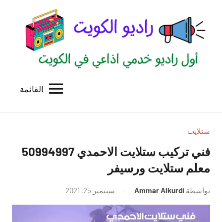
لتجاوز
لى
لمحتوى
القائمة
راديو
اول
منصة
الكويت
اذاعية
للاعلانات
ستلايت
الخدمية
فني تركيب ستلايت الاحمدي 50994997
بالكويت
معلم ستلايت ورسيفر
بواسطة
Ammar Alkurdi
سبتمبر 25, 2021
لا
توجد
تعليقات