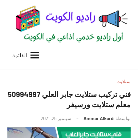
لتجاوز
لى
لمحتوى
القائمة
راديو
اول
منصة
الكويت
اذاعية
للاعلانات
ستلايت
الخدمية
فني تركيب ستلايت جابر العلي 50994997
بالكويت
معلم ستلايت ورسيفر
بواسطة
Ammar Alkurdi
سبتمبر 25, 2021
لا
توجد
تعليقات