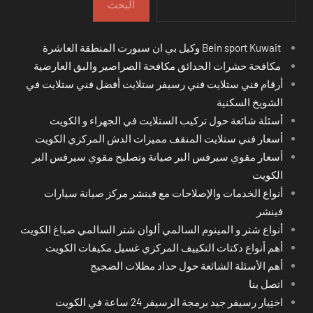
البحث
Bein sport Kuwait وكيل بي ان سبورت المنطقة العاشرة
مكافحة حشرات الحدائق مكافحة الصراصير والبق العارضية
أرقام فني ستلايت فني رسيفر ستلايت أفضل فني ستلايت في
الشويخ السكنية
أسئلة شائعة حول تركيب الستلايت في الجهراء و الكويت
أسعار فني ستلايت المنقف مميزات الدش المركزي الكويت
أسعار مقوي سيرفس البر صيانة وتصليح مقوي سيرفس البر
الكويت
أنواع الخدمات والإصلاحات مع فينشر مركز صيانة سيارات
فينشر
أنواع شتر و المينوم السالمي ألوان شتر السالمي صباغ الكويت
أهم أنواع دكتات التكييف المركزي غسيل مكيفات الكويت
أهم الأسئلة الشائعة حول حداد مظلات الضجيج
اتصل بنا
اختِيار رسيفر جيد برمجة الرسيفر 24 ساعة في الكويت