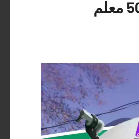
فني تركيب ستلايت الظهر 50994997 معلم