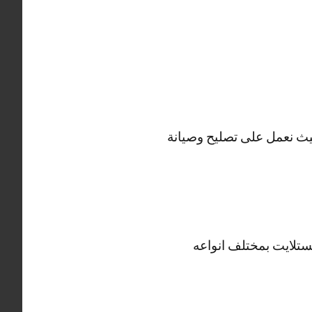
ستلايت الظهر يعمل في تصليح ستلايت على مدار 24 ساعة حيث نعمل على تصليح وصيانة
ستلايت بمختلف انواعه