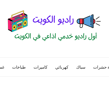
راديو
اول
منصة
الكويت
اذاعية
ة حشرات
سباك
كهربائي
كاميرات
طباخات
غس
للاعلانات
الخدمية
بالكويت