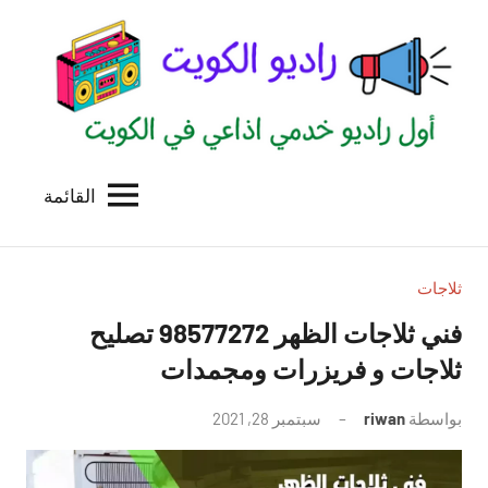
لتجاوز
لى
لمحتوى
القائمة
راديو
اول
منصة
الكويت
اذاعية
للاعلانات
ثلاجات
الخدمية
فني ثلاجات الظهر 98577272 تصليح
بالكويت
ثلاجات و فريزرات ومجمدات
بواسطة
riwan
سبتمبر 28, 2021
لا
توجد
تعليقات