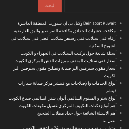
البحث
Bein sport Kuwait وكيل بي ان سبورت المنطقة العاشرة
مكافحة حشرات الحدائق مكافحة الصراصير والبق العارضية
أرقام فني ستلايت فني رسيفر ستلايت أفضل فني ستلايت في
الشويخ السكنية
أسئلة شائعة حول تركيب الستلايت في الجهراء و الكويت
أسعار فني ستلايت المنقف مميزات الدش المركزي الكويت
أسعار مقوي سيرفس البر صيانة وتصليح مقوي سيرفس البر
الكويت
أنواع الخدمات والإصلاحات مع فينشر مركز صيانة سيارات
فينشر
أنواع شتر و المينوم السالمي ألوان شتر السالمي صباغ الكويت
أهم أنواع دكتات التكييف المركزي غسيل مكيفات الكويت
أهم الأسئلة الشائعة حول حداد مظلات الضجيج
اتصل بنا
اختِيار رسيفر جيد برمجة الرسيفر 24 ساعة في الكويت