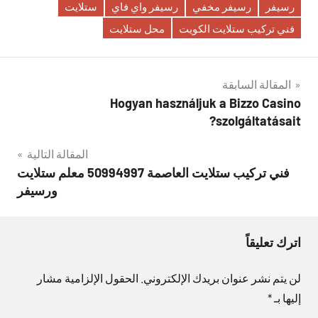
رسيفر
رسيفر مخفي
رسيفر واي فاي
ستلايت
فني تركيب ستلايت الكويت
محل ستلايت
تصفّح
المقالة السابقة
Hogyan használjuk a Bizzo Casino
المقالات
szolgáltatásait?
المقالة التالية
فني تركيب ستلايت العاصمة 50994997 معلم ستلايت
ورسيفر
اترك تعليقاً
لن يتم نشر عنوان بريدك الإلكتروني.
الحقول الإلزامية مشار
إليها بـ
*