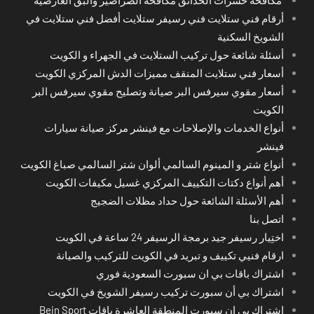
مكافحة حشرات الحدائق مكافحة الصراصير والبق العارضية
أرقام فني ستلايت فني رسيفر ستلايت أفضل فني ستلايت في
الشويخ السكنية
أسئلة شائعة حول تركيب الستلايت في الجهراء و الكويت
أسعار فني ستلايت المنقف مميزات الدش المركزي الكويت
أسعار مقوي سيرفس البر صيانة وتصليح مقوي سيرفس البر
الكويت
أنواع الخدمات والإصلاحات مع فينشر مركز صيانة سيارات
فينشر
أنواع شتر و المينوم السالمي ألوان شتر السالمي صباغ الكويت
أهم أنواع دكتات التكييف المركزي غسيل مكيفات الكويت
أهم الأسئلة الشائعة حول حداد مظلات الضجيج
اتصل بنا
اختِيار رسيفر جيد برمجة الرسيفر 24 ساعة في الكويت
ارقام فنيي تكييف و تبريد في الكويت للتركيب والصيانة
اشتراك باقات بي ان سبورت السعودية فوري
اشتراك بي أن سبورت تركيب رسيفر الشويخ في الكويت
اشتراك بي ان سبورت المنطقة العاشرة باقات Bein Sport