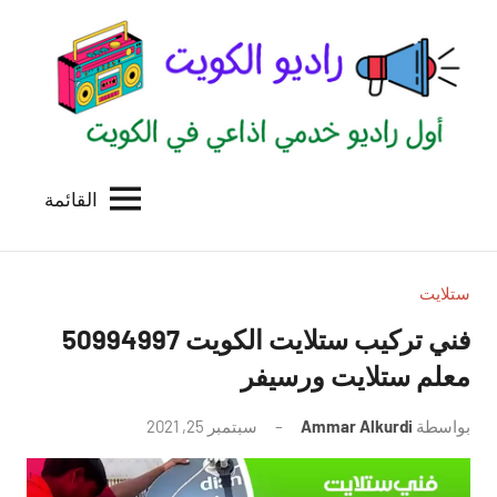
لتجاوز
لى
لمحتوى
القائمة
راديو
اول
منصة
الكويت
اذاعية
للاعلانات
ستلايت
الخدمية
فني تركيب ستلايت الكويت 50994997
بالكويت
معلم ستلايت ورسيفر
بواسطة
Ammar Alkurdi
سبتمبر 25, 2021
لا
توجد
تعليقات