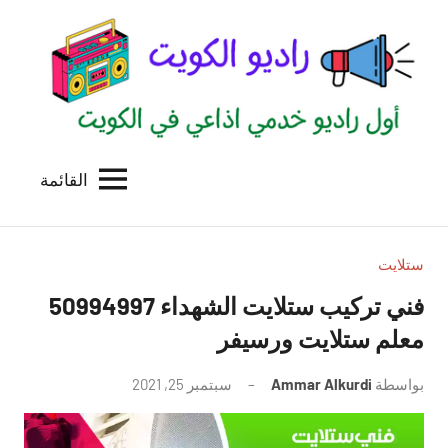
لتجاوز
لى
لمحتوى
القائمة
راديو
اول
منصة
الكويت
اذاعية
للاعلانات
ستلايت
الخدمية
فني تركيب ستلايت الشهداء 50994997
بالكويت
معلم ستلايت ورسيفر
بواسطة
Ammar Alkurdi
سبتمبر 25, 2021
لا
توجد
تعليقات