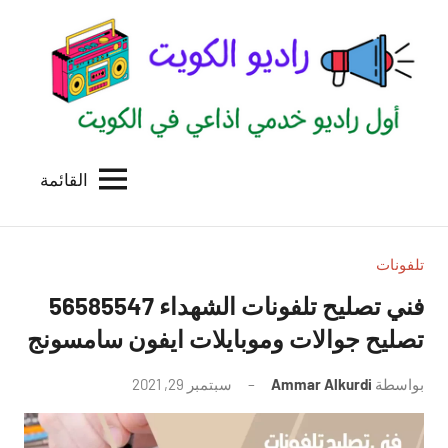
لتجاوز
لى
لمحتوى
القائمة
راديو
اول
منصة
الكويت
اذاعية
للاعلانات
تلفونات
الخدمية
فني تصليح تلفونات الشهداء 56585547
بالكويت
تصليح جوالات وموبايلات ايفون سامسونج
بواسطة
Ammar Alkurdi
سبتمبر 29, 2021
لا
توجد
تعليقات