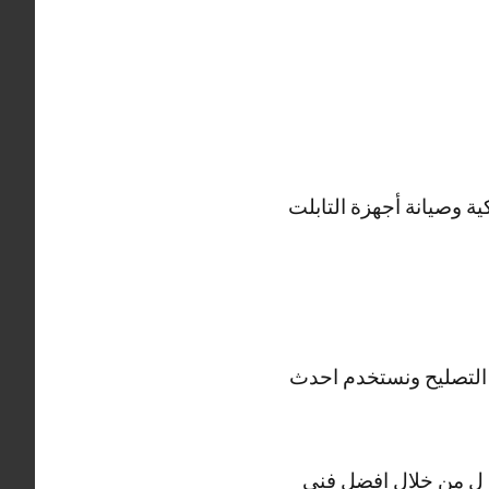
ة وصيانة أجهزة التابلت
 التصليح ونستخدم احدث
نزل من خلال افضل فني