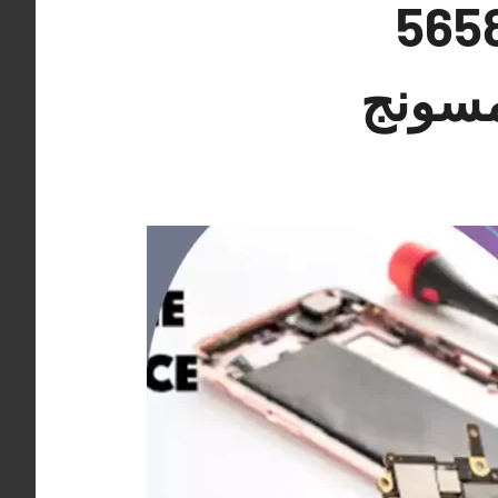
قيروان 56585547
مسونج