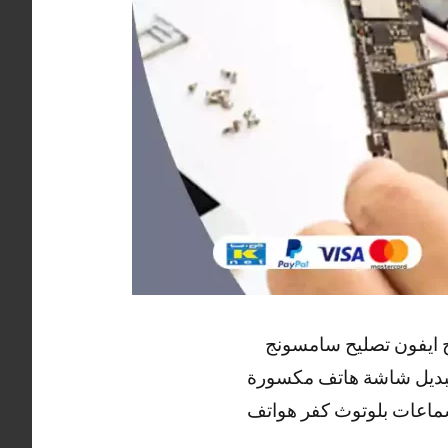
يح ايفون تصليح سامسونج
 تبديل شاشة هاتف مكسورة
ماعات بلوتوث كفر هواتف