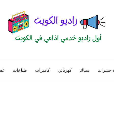
راديو
اول
منصة
الكويت
اذاعية
ة حشرات
سباك
كهربائي
كاميرات
طباخات
غس
للاعلانات
الخدمية
بالكويت