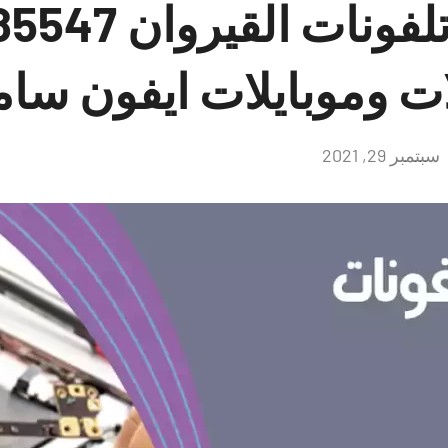
فني تصليح تلفونات ال
ات وموبايلات ايفون سا
سبتمبر 29, 2021
لا
توجد
تعليقات