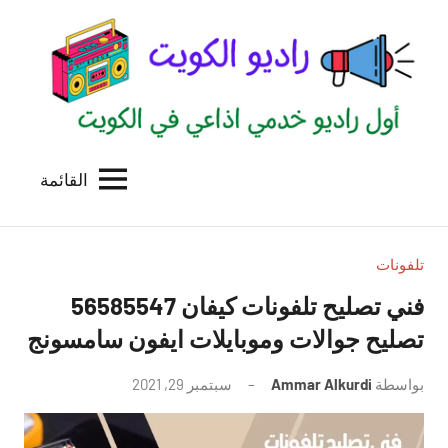
لتجاوز
لى
لمحتوى
القائمة
راديو
اول
منصة
الكويت
اذاعية
للاعلانات
تلفونات
الخدمية
فني تصليح تلفونات كيفان 56585547
بالكويت
تصليح جوالات وموبايلات ايفون سامسونج
بواسطة
Ammar Alkurdi
سبتمبر 29, 2021
لا
توجد
تعليقات