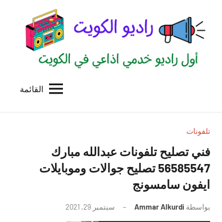
لتجاوز
لى
لمحتوى
القائمة
راديو
اول
منصة
الكويت
اذاعية
للاعلانات
تلفونات
الخدمية
فني تصليح تلفونات عبدالله مبارك
بالكويت
56585547 تصليح جوالات وموبايلات
ايفون سامسونج
بواسطة
Ammar Alkurdi
سبتمبر 29, 2021
لا
توجد