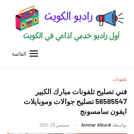
لتجاوز
لى
لمحتوى
القائمة
راديو
اول
منصة
الكويت
اذاعية
للاعلانات
تلفونات
الخدمية
فني تصليح تلفونات مبارك الكبير
بالكويت
56585547 تصليح جوالات وموبايلات
ايفون سامسونج
بواسطة
Ammar Alkurdi
سبتمبر 29, 2021
لا
توجد