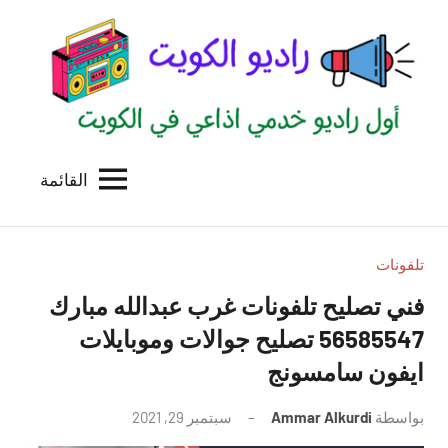
لتجاوز
لى
لمحتوى
القائمة
راديو
اول
منصة
الكويت
اذاعية
للاعلانات
تلفونات
الخدمية
فني تصليح تلفونات غرب عبدالله مبارك
بالكويت
56585547 تصليح جوالات وموبايلات
ايفون سامسونج
بواسطة
Ammar Alkurdi
سبتمبر 29, 2021
لا
توجد