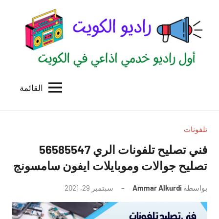
لتجاوز
لى
لمحتوى
القائمة
راديو
اول
منصة
الكويت
اذاعية
للاعلانات
تلفونات
الخدمية
فني تصليح تلفونات الري 56585547
بالكويت
تصليح جوالات وموبايلات ايفون سامسونج
بواسطة
Ammar Alkurdi
سبتمبر 29, 2021
لا
توجد
تعليقات