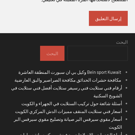
البحث
البحث
Bein sport Kuwait وكيل بي ان سبورت المنطقة العاشرة
مكافحة حشرات الحدائق مكافحة الصراصير والبق العارضية
أرقام فني ستلايت فني رسيفر ستلايت أفضل فني ستلايت في
الشويخ السكنية
أسئلة شائعة حول تركيب الستلايت في الجهراء و الكويت
أسعار فني ستلايت المنقف مميزات الدش المركزي الكويت
أسعار مقوي سيرفس البر صيانة وتصليح مقوي سيرفس البر
الكويت
أنواع الخدمات والإصلاحات مع فينشر مركز صيانة سيارات