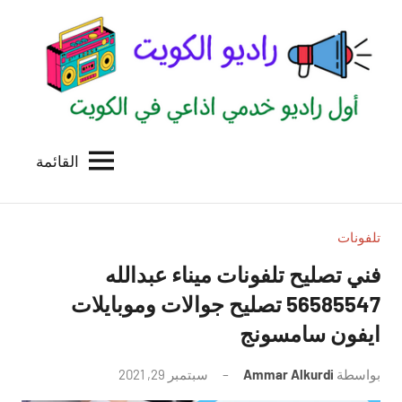
لتجاوز
لى
لمحتوى
القائمة
راديو
اول
منصة
الكويت
اذاعية
للاعلانات
تلفونات
الخدمية
فني تصليح تلفونات ميناء عبدالله
بالكويت
56585547 تصليح جوالات وموبايلات
ايفون سامسونج
بواسطة
Ammar Alkurdi
سبتمبر 29, 2021
لا
توجد