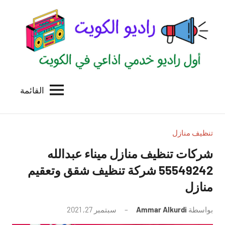
لتجاوز
لى
لمحتوى
القائمة
راديو
اول
منصة
الكويت
اذاعية
للاعلانات
تنظيف منازل
الخدمية
شركات تنظيف منازل ميناء عبدالله
بالكويت
55549242 شركة تنظيف شقق وتعقيم
منازل
بواسطة
Ammar Alkurdi
سبتمبر 27, 2021
لا
توجد