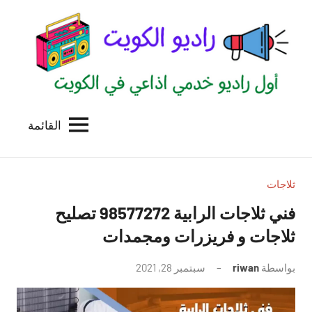
لتجاوز
لى
لمحتوى
القائمة
راديو
اول
منصة
الكويت
اذاعية
للاعلانات
ثلاجات
الخدمية
فني ثلاجات الرابية 98577272 تصليح
بالكويت
ثلاجات و فريزرات ومجمدات
بواسطة
riwan
سبتمبر 28, 2021
لا
توجد
تعليقات