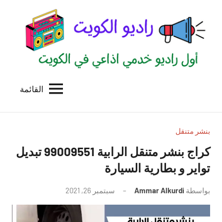
لتجاوز
لى
لمحتوى
القائمة
راديو
اول
منصة
الكويت
اذاعية
للاعلانات
بنشر متنقل
الخدمية
كراج بنشر متنقل الرابية 99009551‬ تبديل
بالكويت
تواير و بطارية السيارة
بواسطة
Ammar Alkurdi
سبتمبر 26, 2021
لا
توجد
تعليقات