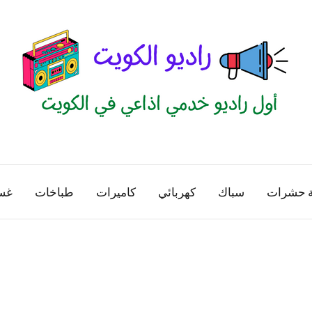
راديو
اول
منصة
الكويت
اذاعية
ة حشرات
سباك
كهربائي
كاميرات
طباخات
غس
للاعلانات
الخدمية
بالكويت