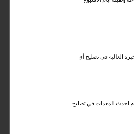
برة العالية في تصليح أي
ديجتال والHD وثلاجات فيستل ونستخدم احدث المعدات في تصليح