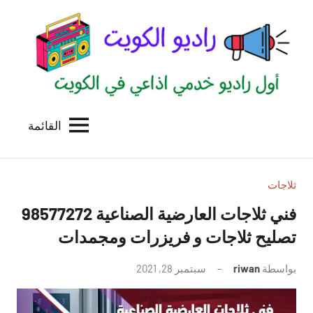
لتجاوز
لى
لمحتوى
القائمة
راديو
اول
منصة
الكويت
اذاعية
للاعلانات
ثلاجات
الخدمية
فني ثلاجات العارضية الصناعية 98577272
بالكويت
تصليح ثلاجات و فريزرات ومجمدات
بواسطة
riwan
سبتمبر 28, 2021
لا
توجد
تعليقات