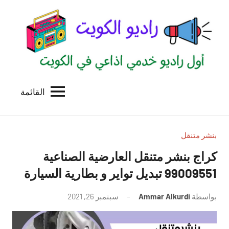
لتجاوز
لى
لمحتوى
القائمة
راديو
اول
منصة
الكويت
اذاعية
للاعلانات
بنشر متنقل
الخدمية
كراج بنشر متنقل العارضية الصناعية
بالكويت
99009551‬ تبديل تواير و بطارية السيارة
بواسطة
Ammar Alkurdi
سبتمبر 26, 2021
لا
توجد
تعليقات