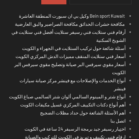
Bein sport Kuwait وكيل بي ان سبورت المنطقة العاشرة
مكافحة حشرات الحدائق مكافحة الصراصير والبق العارضية
أرقام فني ستلايت فني رسيفر ستلايت أفضل فني ستلايت في
الشويخ السكنية
أسئلة شائعة حول تركيب الستلايت في الجهراء و الكويت
أسعار فني ستلايت المنقف مميزات الدش المركزي الكويت
أسعار مقوي سيرفس البر صيانة وتصليح مقوي سيرفس البر
الكويت
أنواع الخدمات والإصلاحات مع فينشر مركز صيانة سيارات
فينشر
أنواع شتر و المينوم السالمي ألوان شتر السالمي صباغ الكويت
أهم أنواع دكتات التكييف المركزي غسيل مكيفات الكويت
أهم الأسئلة الشائعة حول حداد مظلات الضجيج
اتصل بنا
اختِيار رسيفر جيد برمجة الرسيفر 24 ساعة في الكويت
ارقام فنيي تكييف و تبريد في الكويت للتركيب والصيانة