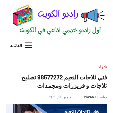
لتجاوز
لى
لمحتوى
القائمة
راديو
اول
منصة
الكويت
اذاعية
للاعلانات
ثلاجات
الخدمية
فني ثلاجات النعيم 98577272 تصليح
بالكويت
ثلاجات و فريزرات ومجمدات
بواسطة
riwan
سبتمبر 28, 2021
لا
توجد
تعليقات