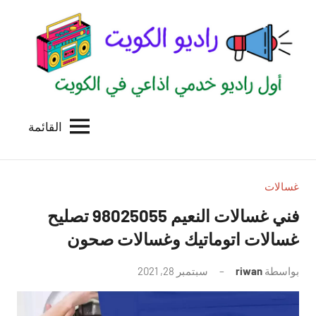
لتجاوز
لى
لمحتوى
القائمة
راديو
اول
منصة
الكويت
اذاعية
للاعلانات
غسالات
الخدمية
فني غسالات النعيم 98025055 تصليح
بالكويت
غسالات اتوماتيك وغسالات صحون
بواسطة
riwan
سبتمبر 28, 2021
لا
توجد
تعليقات