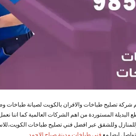
شركة تصليح طباخات والافران بالكويت لصيانة طباخات وصيان
 البديلة المستوردة من اهم الشركات العالمية كما اننا نعم
للمنازل وللشقق عبر افضل فني تصليح طباخات الكويت،للا
لتواصل ايضا مع
فني طباخات مدينة صباح الاحمد