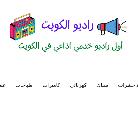
راديو
اول
منصة
الكويت
اذاعية
ة حشرات
سباك
كهربائي
كاميرات
طباخات
غس
للاعلانات
الخدمية
بالكويت