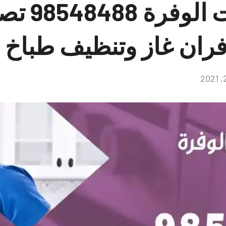
فني طباخات الوفر
فران غاز وتنظيف طباخ
لا
توجد
تعليقات