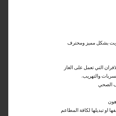
كويت بشكل مميز ومحترف
فران التي تعمل على الغاز
تسربات والتهريب.
يف الصحي
هون
ا او تبديلها لكافة المطاعم