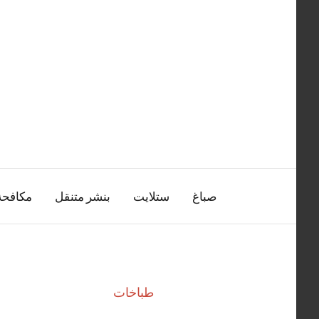
التجاوز
إلى
المحتوى
صباغ
ستلايت
بنشر متنقل
مكافح
طباخات