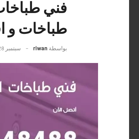
طباخات و ا
بواسطة
riwan
سبتمبر 28, 2021