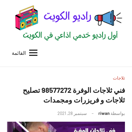
لتجاوز
لى
لمحتوى
القائمة
راديو
اول
منصة
الكويت
اذاعية
للاعلانات
ثلاجات
الخدمية
فني ثلاجات الوفرة 98577272 تصليح
بالكويت
ثلاجات و فريزرات ومجمدات
بواسطة
riwan
سبتمبر 28, 2021
لا
توجد
تعليقات