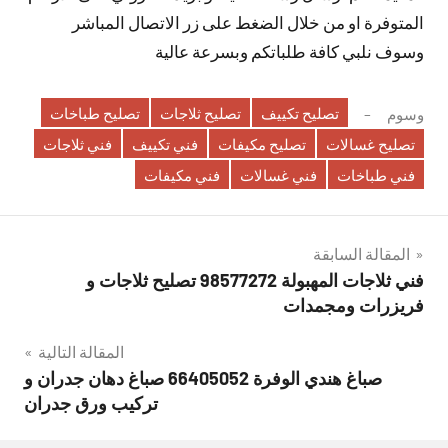
المتوفرة او من خلال الضغط على زر الاتصال المباشر
وسوف نلبي كافة طلباتكم وبسرعة عالية
تصليح تكييف
تصليح ثلاجات
تصليح طباخات
وسوم
تصليح غسالات
تصليح مكيفات
فني تكييف
فني ثلاجات
فني طباخات
فني غسالات
فني مكيفات
تصفّح
المقالة السابقة
فني ثلاجات المهبولة 98577272 تصليح ثلاجات و
المقالات
فريزرات ومجمدات
المقالة التالية
صباغ هندي الوفرة 66405052 صباغ دهان جدران و
تركيب ورق جدران