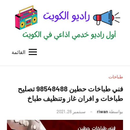
لتجاوز
لى
لمحتوى
القائمة
راديو
اول
منصة
الكويت
اذاعية
للاعلانات
طباخات
الخدمية
فني طباخات حطين 98548488 تصليح
بالكويت
طباخات و افران غاز وتنظيف طباخ
بواسطة
riwan
سبتمبر 28, 2021
لا
توجد
تعليقات