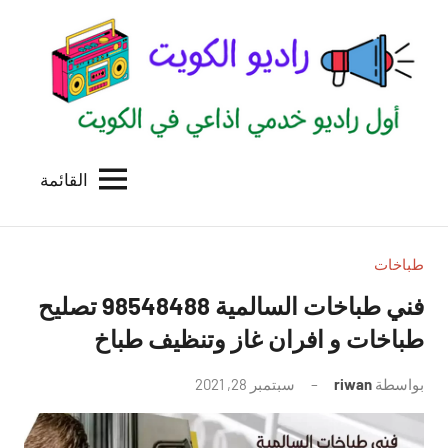
لتجاوز
لى
لمحتوى
القائمة
راديو
اول
منصة
الكويت
اذاعية
للاعلانات
طباخات
الخدمية
فني طباخات السالمية 98548488 تصليح
بالكويت
طباخات و افران غاز وتنظيف طباخ
بواسطة
riwan
سبتمبر 28, 2021
لا
توجد
تعليقات