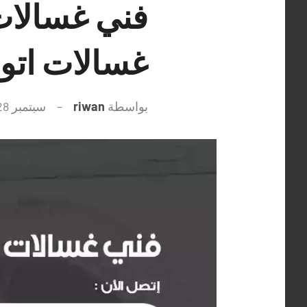
غسالات اتو
بواسطة
riwan
سبتمبر 28, 2021