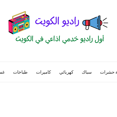
راديو
اول
منصة
الكويت
اذاعية
ة حشرات
سباك
كهربائي
كاميرات
طباخات
غس
للاعلانات
الخدمية
بالكويت