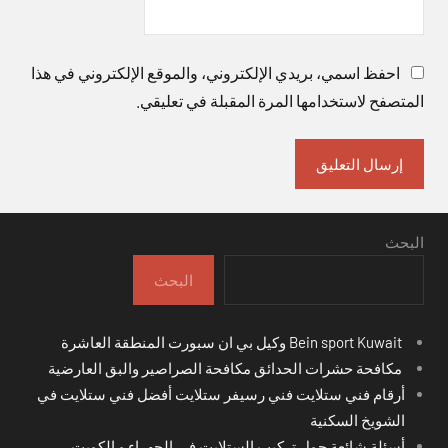
احفظ اسمي، بريدي الإلكتروني، والموقع الإلكتروني في هذا
المتصفح لاستخدامها المرة المقبلة في تعليقي.
البحث
البحث
Bein sport Kuwait وكيل بي ان سبورت المنطقة العاشرة
مكافحة حشرات الحدائق مكافحة الصراصير والبق العارضية
أرقام فني ستلايت فني رسيفر ستلايت أفضل فني ستلايت في
الشويخ السكنية
أسئلة شائعة حول تركيب الستلايت في الجهراء و الكويت