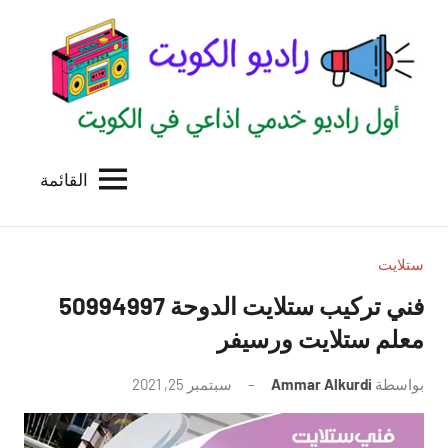
لتجاوز
لى
لمحتوى
القائمة
راديو
اول
منصة
الكويت
اذاعية
للاعلانات
ستلايت
الخدمية
فني تركيب ستلايت الدوحة 50994997
بالكويت
معلم ستلايت ورسيفر
بواسطة
Ammar Alkurdi
سبتمبر 25, 2021
لا
توجد
تعليقات