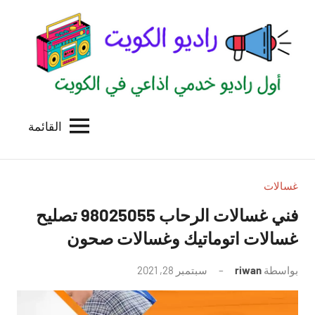
لتجاوز
لى
لمحتوى
القائمة
راديو
اول
منصة
الكويت
اذاعية
للاعلانات
غسالات
الخدمية
فني غسالات الرحاب 98025055 تصليح
بالكويت
غسالات اتوماتيك وغسالات صحون
بواسطة
riwan
سبتمبر 28, 2021
لا
توجد
تعليقات