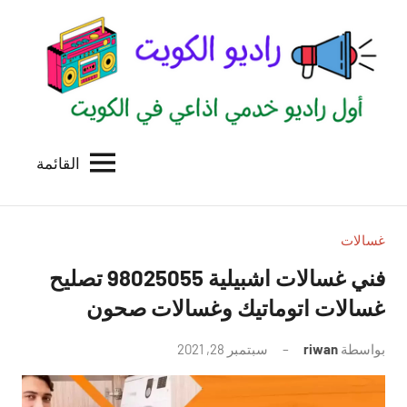
لتجاوز
لى
لمحتوى
القائمة
راديو
اول
منصة
الكويت
اذاعية
للاعلانات
غسالات
الخدمية
فني غسالات اشبيلية 98025055 تصليح
بالكويت
غسالات اتوماتيك وغسالات صحون
بواسطة
riwan
سبتمبر 28, 2021
لا
توجد
تعليقات