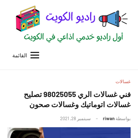
لتجاوز
لى
لمحتوى
القائمة
راديو
اول
منصة
الكويت
اذاعية
للاعلانات
غسالات
الخدمية
فني غسالات الري 98025055 تصليح
بالكويت
غسالات اتوماتيك وغسالات صحون
بواسطة
riwan
سبتمبر 28, 2021
لا
توجد
تعليقات