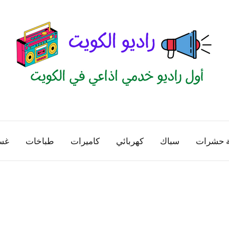
راديو
اول
منصة
الكويت
اذاعية
ة حشرات
سباك
كهربائي
كاميرات
طباخات
غس
للاعلانات
الخدمية
بالكويت