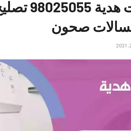
فني غسالات هدي
غسالات صحون
لا
توجد
تعليقات