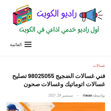
لتجاوز
لى
لمحتوى
القائمة
راديو
اول
منصة
الكويت
اذاعية
للاعلانات
غسالات
الخدمية
فني غسالات الضجيج 98025055 تصليح
بالكويت
غسالات اتوماتيك وغسالات صحون
بواسطة
riwan
سبتمبر 28, 2021
لا
توجد
تعليقات