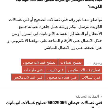
الكويت؟
تواصلوا معنا عبر رقم فني غسالات الضجيج أو فني غسالات
الكويت لنرسل اليكم ورشة عمل جاهزة لصيانة جميع
الأعطال أو المشاكل الغسالة الأتوماتيك في المنزل أو من
خلال الاتصال على الأرقام المتاحة على موقعنا الالكتروني او
عبر الضغط على زر الاتصال المباشر
تصليح غسالات
تصليح غسالات صحون
وسوم
تصليح غسالات ملابس
فني تكييف
فني طباخات
فني غسالات
فني غسالات صحون
فني غسالات ملابس
تصفّح
المقالة السابقة
فني غسالات خيطان 98025055 تصليح غسالات اتوماتيك
المقالات