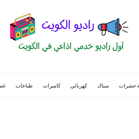
راديو
اول
منصة
الكويت
اذاعية
ة حشرات
سباك
كهربائي
كاميرات
طباخات
غس
للاعلانات
الخدمية
بالكويت