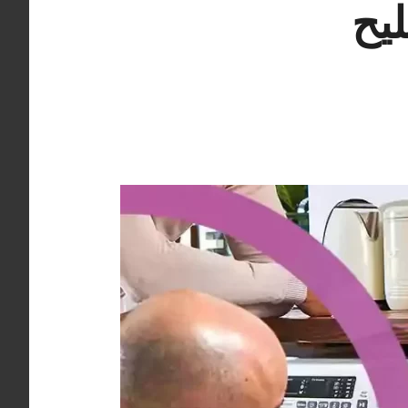
 98025055 تصليح