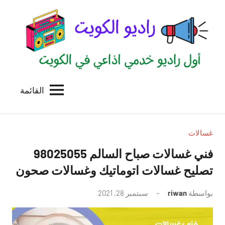
لتجاوز
لى
لمحتوى
القائمة
راديو
اول
منصة
الكويت
اذاعية
للاعلانات
غسالات
الخدمية
فني غسالات صباح السالم 98025055
بالكويت
تصليح غسالات اتوماتيك وغسالات صحون
بواسطة
riwan
سبتمبر 28, 2021
لا
توجد
تعليقات