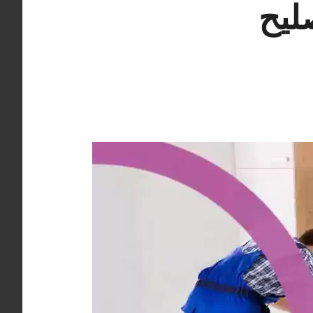
منقف 98025055 تصليح