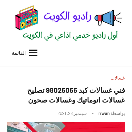
لتجاوز
لى
لمحتوى
القائمة
راديو
اول
منصة
الكويت
اذاعية
للاعلانات
غسالات
الخدمية
فني غسالات كبد 98025055 تصليح
بالكويت
غسالات اتوماتيك وغسالات صحون
بواسطة
riwan
سبتمبر 28, 2021
لا
توجد
تعليقات