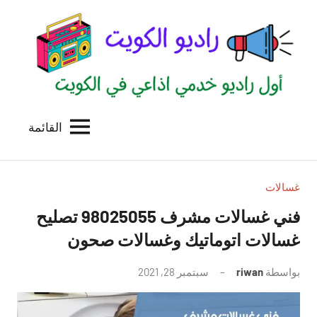
لتجاوز
لى
لمحتوى
القائمة
راديو
اول
منصة
الكويت
اذاعية
للاعلانات
غسالات
الخدمية
فني غسالات مشرف 98025055 تصليح
بالكويت
غسالات اتوماتيك وغسالات صحون
بواسطة
riwan
سبتمبر 28, 2021
لا
توجد
تعليقات