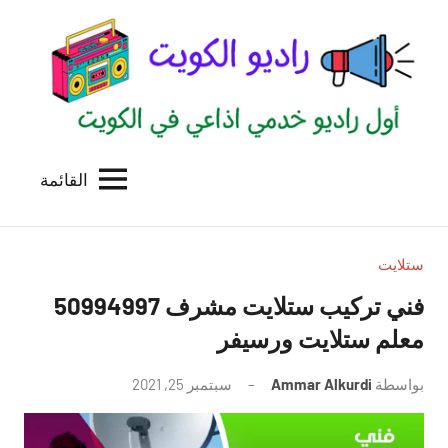
لتجاوز
لى
لمحتوى
القائمة
راديو
اول
منصة
الكويت
اذاعية
للاعلانات
ستلايت
الخدمية
فني تركيب ستلايت مشرف 50994997
بالكويت
معلم ستلايت ورسيفر
بواسطة
Ammar Alkurdi
سبتمبر 25, 2021
لا
توجد
تعليقات