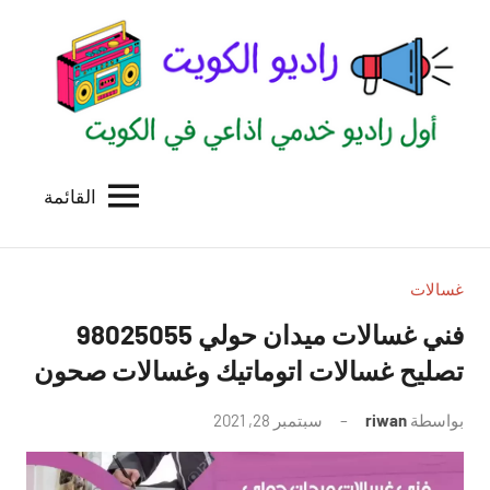
لتجاوز
لى
لمحتوى
القائمة
راديو
اول
منصة
الكويت
اذاعية
للاعلانات
غسالات
الخدمية
فني غسالات ميدان حولي 98025055
بالكويت
تصليح غسالات اتوماتيك وغسالات صحون
بواسطة
riwan
سبتمبر 28, 2021
لا
توجد
تعليقات