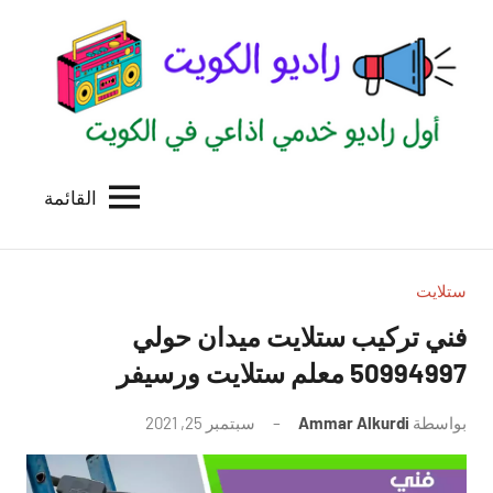
لتجاوز
لى
لمحتوى
القائمة
راديو
اول
منصة
الكويت
اذاعية
للاعلانات
ستلايت
الخدمية
فني تركيب ستلايت ميدان حولي
بالكويت
50994997 معلم ستلايت ورسيفر
بواسطة
Ammar Alkurdi
سبتمبر 25, 2021
لا
توجد
تعليقات