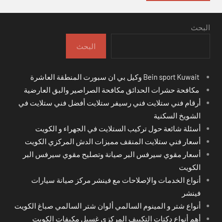
البحث
البحث
Bein sport Kuwait وكيل بي ان سبورت المنطقة العاشرة
مكافحة حشرات الحدائق مكافحة الصراصير والبق العارضية
أرقام فني ستلايت فني رسيفر ستلايت أفضل فني ستلايت في
الشويخ السكنية
أسئلة شائعة حول تركيب الستلايت في الجهراء و الكويت
أسعار فني ستلايت المنقف مميزات الدش المركزي الكويت
أسعار مقوي سيرفس البر صيانة وتصليح مقوي سيرفس البر
الكويت
أنواع الخدمات والإصلاحات مع فينشر مركز صيانة سيارات
فينشر
أنواع شتر و المينوم السالمي ألوان شتر السالمي صباغ الكويت
أهم أنواع دكتات التكييف المركزي غسيل مكيفات الكويت