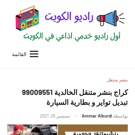
لتجاوز
لى
لمحتوى
القائمة
راديو
اول
منصة
الكويت
اذاعية
للاعلانات
بنشر متنقل
الخدمية
بالكويت
تبديل تواير و بطارية السيارة
بواسطة
Ammar Alkurdi
سبتمبر 26, 2021
لا
توجد
تعليقات