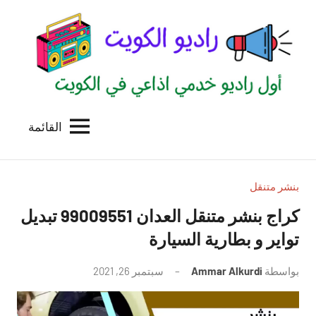
لتجاوز
لى
لمحتوى
القائمة
راديو
اول
منصة
الكويت
اذاعية
للاعلانات
بنشر متنقل
الخدمية
كراج بنشر متنقل العدان 99009551‬ تبديل
بالكويت
تواير و بطارية السيارة
بواسطة
Ammar Alkurdi
سبتمبر 26, 2021
لا
توجد
تعليقات